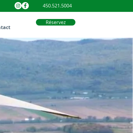
450.521.5004
Réservez
tact